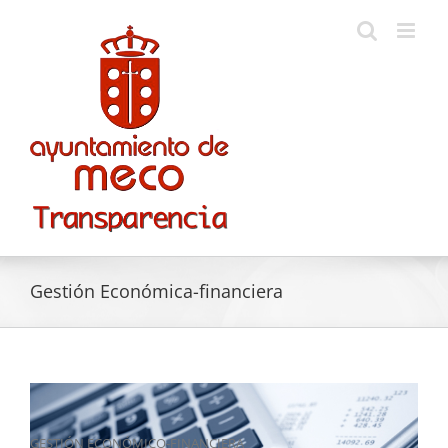
Skip
to
content
Gestión Económica-financiera
GESTIÓN ECONÓMICO-FINANCIERA